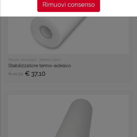
Rimuovi consenso
Tessili, Accessori , Stabilizzatori
Stabilizzatore termo-adesivo
€ 37,10
€ 41,30