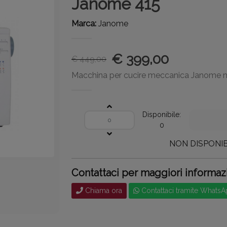
Janome 415
Marca:
Janome
€ 399,00
€ 449,00
Macchina per cucire meccanica Janome 
Disponibile:
0
NON DISPONIB
Contattaci per maggiori informaz
Chiama ora
Contattaci tramite Whats