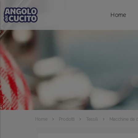
Salta al contenuto principale
Home
Home
Prodotti
Tessili
Macchine da c