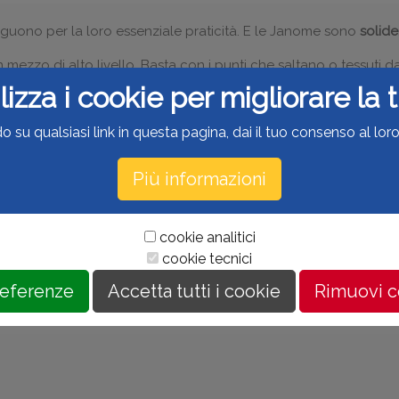
guono per la loro essenziale praticità. E le Janome sono
solide,
ezzo di alto livello. Basta con i punti che saltano o tessuti da
cucire.
lizza i cookie per migliorare la
il
corpo in alluminio
. Con i suoi
15 punti tra elastici, utili e overl
o su qualsiasi link in questa pagina, dai il tuo consenso al loro 
e di sempre: formidabile qualità/prezzo, tanti accessori, semp
Più informazioni
o
cookie analitici
cookie tecnici
referenze
Accetta tutti i cookie
Rimuovi 