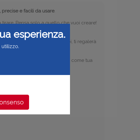
 precise e facili da usare
.
 tirare. Pensa solo a quello che vuoi creare!
 tua esperienza.
ock
, che puoi regolare come vuoi, ti regalerà
utilizzo.
licità d’uso la rendono l’ideale come tua
consenso