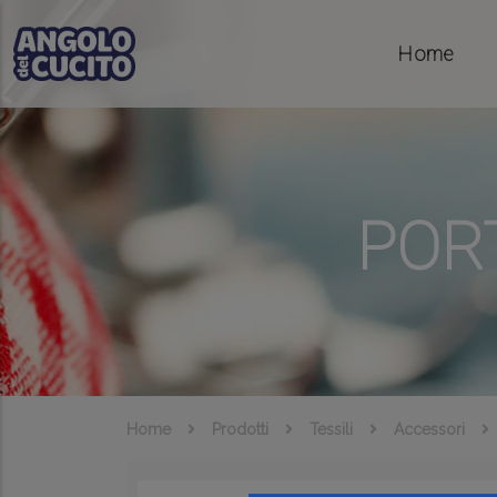
Salta al contenuto principale
Home
POR
Home
Prodotti
Tessili
Accessori