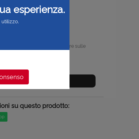
o
 tua esperienza.
utilizzo.
-5000-10000 metri, da utilizzare sulle
consenso
ioni su questo prodotto:
App