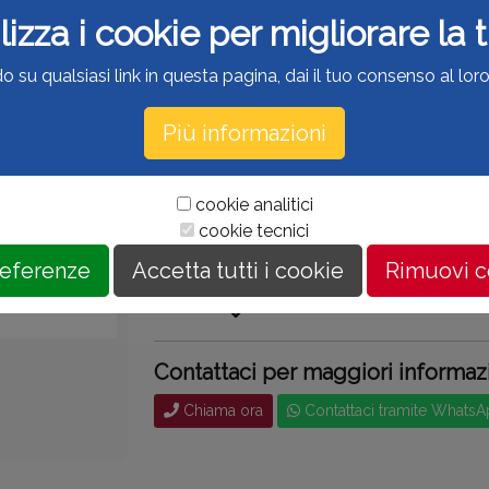
Porta filo ad un post
lizza i cookie per migliorare la
Marca:
Altro
o su qualsiasi link in questa pagina, dai il tuo consenso al loro 
€ 9,90
€ 12,90
Più informazioni
Porta filo ad un posto per bobine da 2500
macchine domestiche
cookie analitici
cookie tecnici
referenze
Accetta tutti i cookie
Rimuovi 
Disponibile:
29
Contattaci per maggiori informaz
Chiama ora
Contattaci tramite Whats